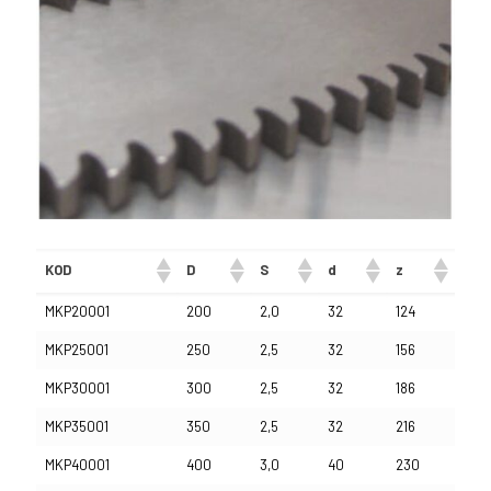
KOD
D
S
d
z
MKP20001
200
2,0
32
124
MKP25001
250
2,5
32
156
MKP30001
300
2,5
32
186
MKP35001
350
2,5
32
216
MKP40001
400
3,0
40
230