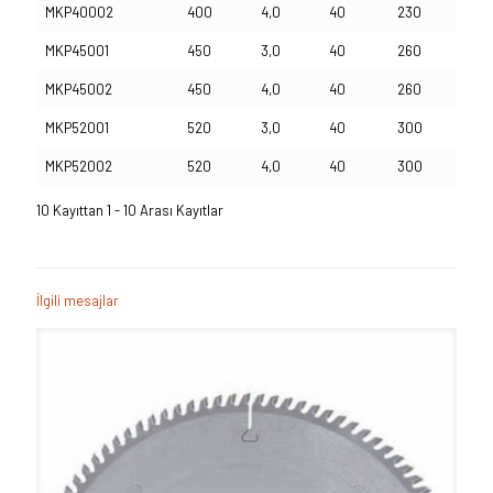
MKP40002
400
4,0
40
230
MKP45001
450
3,0
40
260
MKP45002
450
4,0
40
260
MKP52001
520
3,0
40
300
MKP52002
520
4,0
40
300
10 Kayıttan 1 - 10 Arası Kayıtlar
İlgili mesajlar