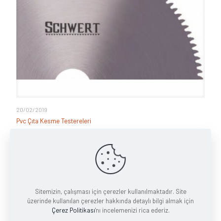
20/02/2019
Pvc Çıta Kesme Testereleri
Ürüne Git
Bir yanıt yazın
Sitemizin, çalışması için çerezler kullanılmaktadır. Site
Yorum yapabilmek için
oturum açmalısınız
.
üzerinde kullanılan çerezler hakkında detaylı bilgi almak için
Çerez Politikası
'nı incelemenizi rica ederiz.