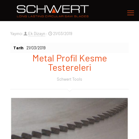
Yayıncı
Ek Dizayn
:
21/03/2019
Tarih
21/03/2019
Metal Profil Kesme
Testereleri
Schwert Tools