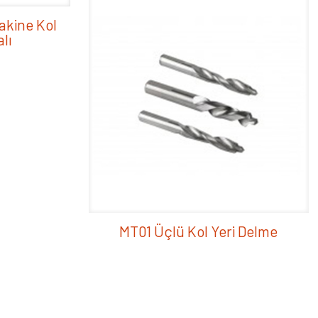
akine Kol
alı
MT01 Üçlü Kol Yeri Delme