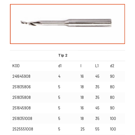
Tip 2
KOD
d1
l
L1
d2
241645908
4
16
45
90
251835806
5
18
35
80
251835808
5
18
35
80
251645908
5
16
45
90
2518351008
5
18
35
100
2525551008
5
25
55
100