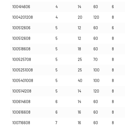
100414606
4
14
60
6
1004201208
4
20
120
8
100512606
5
12
60
6
100512608
5
12
60
8
100518608
5
18
60
8
100525708
5
25
70
8
1005251008
5
25
100
8
1005401008
5
40
100
8
1005141208
5
14
120
8
100614608
6
14
60
8
100616608
6
16
60
8
100716608
7
16
60
8