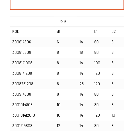
Tip 3
KOD
d1
l
L1
d2
300614606
6
14
60
6
300816808
8
16
80
8
3008141008
8
14
100
8
3008141208
8
14
120
8
3008281208
8
28
120
8
300914808
9
14
80
8
3001014808
10
14
80
8
300101412010
10
14
120
10
3001214808
12
14
80
8