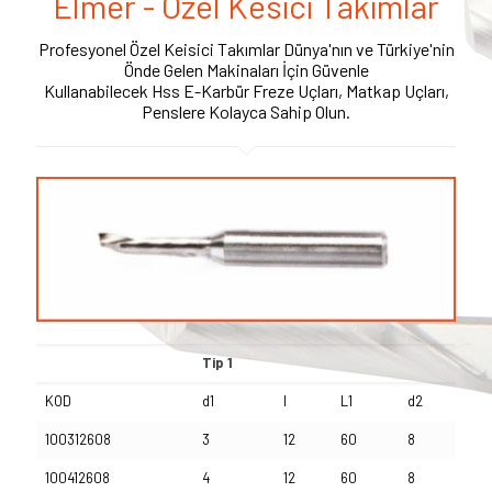
Elmer - Özel Kesici Takımlar
Profesyonel Özel Keisici Takımlar Dünya'nın ve Türkiye'nin
Önde Gelen Makinaları İçin Güvenle
Kullanabilecek Hss E-Karbür Freze Uçları, Matkap Uçları,
Penslere Kolayca Sahip Olun.
Tip 1
KOD
d1
l
L1
d2
100312608
3
12
60
8
100412608
4
12
60
8