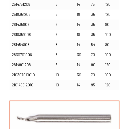
2514751208
5
14
75
120
2518351208
5
18
35
120
261435808
6
14
35
80
2618351008
6
18
35
100
281454808
8
14
54
80
2830701008
8
30
70
100
2814901208
8
14
90
120
210307010010
10
30
70
100
210149512010
10
14
95
120