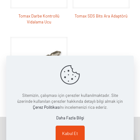
Tomax Darbe Kontrollü
Tomax SDS Bits Ara Adaptörü
Vidalama Ucu
Sitemizin, çalışması için çerezler kullanılmaktadır. Site
üzerinde kullanılan çerezler hakkında detaylı bilgi almak için
Tomax Çift Taraflı Bits Uç
Çerez Politikası
'nı incelemenizi rica ederiz.
Daha Fazla Bilgi
Copyright © 2023 | MAER HIRDAVAT MAKİNE İNŞAAT VE DIŞ TİC.
Kabul Et
LTD. ŞTİ.