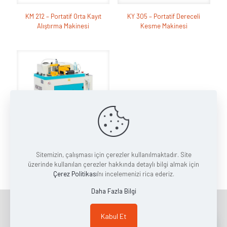
KM 212 – Portatif Orta Kayıt
KY 305 – Portatif Dereceli
Alıştırma Makinesi
Kesme Makinesi
Sitemizin, çalışması için çerezler kullanılmaktadır. Site
KM 215 S Yarı Otomatik Orta
üzerinde kullanılan çerezler hakkında detaylı bilgi almak için
Kayıt Alıştırma Makinesi
Çerez Politikası
'nı incelemenizi rica ederiz.
Daha Fazla Bilgi
Copyright © 2023 | MAER HIRDAVAT MAKİNE İNŞAAT VE DIŞ TİC.
Kabul Et
LTD. ŞTİ.