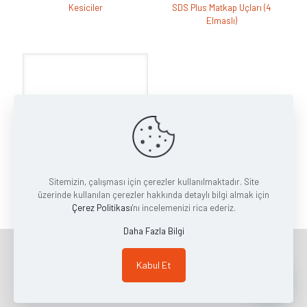
Kesiciler
SDS Plus Matkap Uçları (4
Elmaslı)
Sitemizin, çalışması için çerezler kullanılmaktadır. Site
üzerinde kullanılan çerezler hakkında detaylı bilgi almak için
Cam Elmasları
Çerez Politikası
'nı incelemenizi rica ederiz.
Daha Fazla Bilgi
Copyright © 2023 | MAER HIRDAVAT MAKİNE İNŞAAT VE DIŞ TİC.
Kabul Et
LTD. ŞTİ.